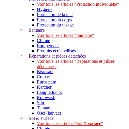
Voir tous les articles "Protection individuelle"
Hygiène
Protection de la tête
Protection du corps
Protection du visage
Sanitaire
Voir tous les articles "Sanitaire"
Chimie
Équipement
Produits écolabellisés
Réparations et pièces détachées
Voir tous les articles "Réparations et pièces
détachées"
Biso sarl
Comac
Eurosteam
Karcher
Languedoc o.
Rotowash
Sdm
Tennant
Osci (kaivac)
Sol & surface
Voir tous les articles "Sol & surface"
Chimie