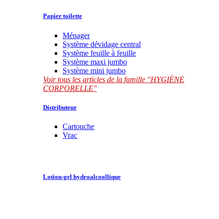
Papier toilette
Ménager
Système dévidage central
Système feuille à feuille
Système maxi jumbo
Système mini jumbo
Voir tous les articles de la famille "HYGIÈNE
CORPORELLE"
Distributeur
Cartouche
Vrac
Lotion-gel hydroalcoollique