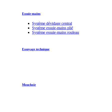
Essuie-mains
Système dévidage central
Système essuie-mains plié
Système essuie-mains rouleau
Essuyage technique
Mouchoir