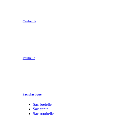
Corbeille
Poubelle
Sac plastique
Sac bretelle
Sac canin
Sac poubelle