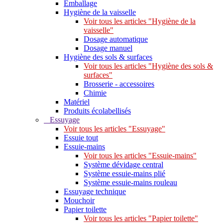
Emballage
Hygiène de la vaisselle
Voir tous les articles "Hygiène de la
vaisselle"
Dosage automatique
Dosage manuel
Hygiène des sols & surfaces
Voir tous les articles "Hygiène des sols &
surfaces"
Brosserie - accessoires
Chimie
Matériel
Produits écolabellisés
Essuyage
Voir tous les articles "Essuyage"
Essuie tout
Essuie-mains
Voir tous les articles "Essuie-mains"
Système dévidage central
Système essuie-mains plié
Système essuie-mains rouleau
Essuyage technique
Mouchoir
Papier toilette
Voir tous les articles "Papier toilette"