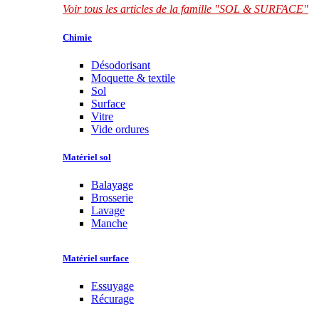
Voir tous les articles de la famille "SOL & SURFACE"
Chimie
Désodorisant
Moquette & textile
Sol
Surface
Vitre
Vide ordures
Matériel sol
Balayage
Brosserie
Lavage
Manche
Matériel surface
Essuyage
Récurage