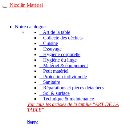
Nicollin Matériel
Notre catalogue
Art de la table
Collecte des déchets
Cuisine
Essuyage
Hygiène corporelle
Hygiène du linge
Matériel & équipement
Petit matériel
Protection individuelle
Sanitaire
Réparations et pièces détachées
Sol & surface
Technique & maintenance
Voir tous les articles de la famille "ART DE LA
TABLE"
Nappe