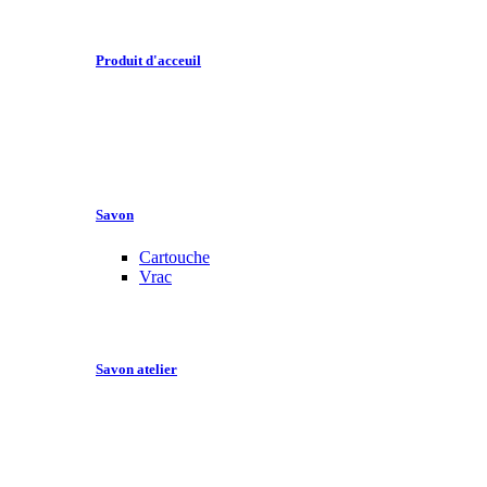
Produit d'acceuil
Savon
Cartouche
Vrac
Savon atelier