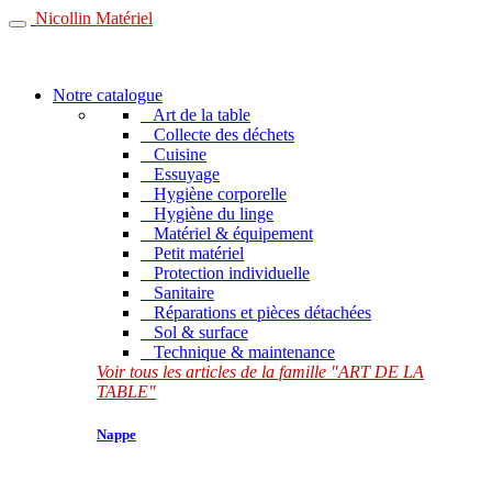
Nicollin Matériel
Notre catalogue
Art de la table
Collecte des déchets
Cuisine
Essuyage
Hygiène corporelle
Hygiène du linge
Matériel & équipement
Petit matériel
Protection individuelle
Sanitaire
Réparations et pièces détachées
Sol & surface
Technique & maintenance
Voir tous les articles de la famille "ART DE LA
TABLE"
Nappe