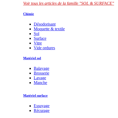
Voir tous les articles de la famille "SOL & SURFACE"
Chimie
Désodorisant
Moquette & textile
Sol
Surface
Vitre
Vide ordures
Matériel sol
Balayage
Brosserie
Lavage
Manche
Matériel surface
Essuyage
Récurage