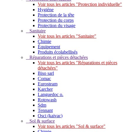
Voir tous les articles "Protection individuelle"
Hygiène
Protection de la tête
Protection du corps
Protection du visage
Sanitaire
Voir tous les articles "Sanitaire"
Chimie
Équipement
Produits écolabellisés
Réparations et pièces détachées
Voir tous les articles "Réparations et pièces
détachées"
Biso sarl
Comac
Eurosteam
Karcher
Languedoc o.
Rotowash
Sdm
Tennant
Osci (kaivac)
Sol & surface
Voir tous les articles "Sol & surface"
Chimie