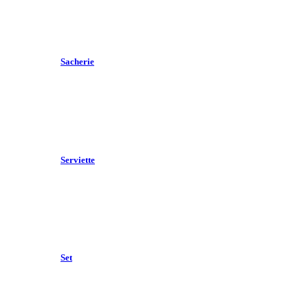
Sacherie
Serviette
Set