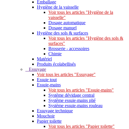
Emballage
Hygiène de la vaisselle
Voir tous les articles "Hygiène de la
vaisselle"
Dosage automatique
Dosage manuel
Hygiène des sols & surfaces
Voir tous les articles "Hygiène des sols &
surfaces"
Brosserie - accessoires
Chimie
Matériel
Produits écolabellisés
Essuyage
Voir tous les articles "Essuyage"
Essuie tout
Essuie-mains
Voir tous les articles "Essuie-mains"
Système dévidage central
Système essuie-mains plié
Système essuie-mains rouleau
Essuyage technique
Mouchoir
Papier toilette
Voir tous les articles "Papier toilette"