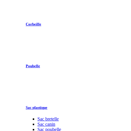
Corbeille
Poubelle
Sac plastique
Sac bretelle
Sac canin
Sac poubelle