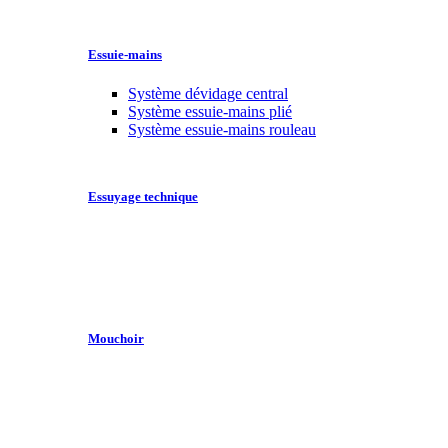
Essuie-mains
Système dévidage central
Système essuie-mains plié
Système essuie-mains rouleau
Essuyage technique
Mouchoir