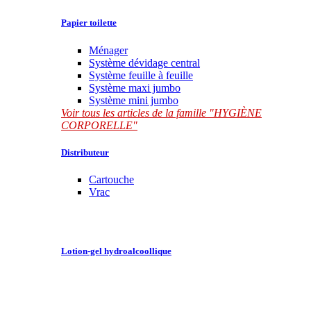
Papier toilette
Ménager
Système dévidage central
Système feuille à feuille
Système maxi jumbo
Système mini jumbo
Voir tous les articles de la famille "HYGIÈNE
CORPORELLE"
Distributeur
Cartouche
Vrac
Lotion-gel hydroalcoollique