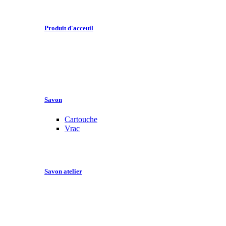
Produit d'acceuil
Savon
Cartouche
Vrac
Savon atelier