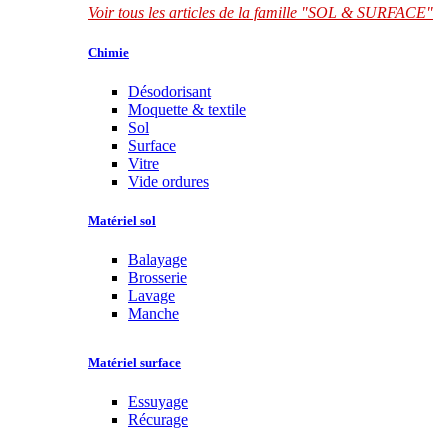
Voir tous les articles de la famille "SOL & SURFACE"
Chimie
Désodorisant
Moquette & textile
Sol
Surface
Vitre
Vide ordures
Matériel sol
Balayage
Brosserie
Lavage
Manche
Matériel surface
Essuyage
Récurage