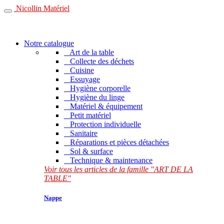
Nicollin Matériel
Notre catalogue
Art de la table
Collecte des déchets
Cuisine
Essuyage
Hygiène corporelle
Hygiène du linge
Matériel & équipement
Petit matériel
Protection individuelle
Sanitaire
Réparations et pièces détachées
Sol & surface
Technique & maintenance
Voir tous les articles de la famille "ART DE LA
TABLE"
Nappe