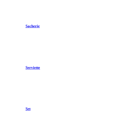
Sacherie
Serviette
Set