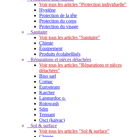
Voir tous les articles "Protection individuelle"
Hygiène
Protection de la tête
Protection du corps
Protection du visage
Sanitaire
Voir tous les articles "Sanitaire"
Chimie
Équipement
Produits écolabellisés
Réparations et pièces détachées
Voir tous les articles "Réparations et pièces
détachées"
Biso sarl
Comac
Eurosteam
Karcher
Languedoc o.
Rotowash
Sdm
Tennant
Osci (kaivac)
Sol & surface
Voir tous les articles "Sol & surface"
Chimie