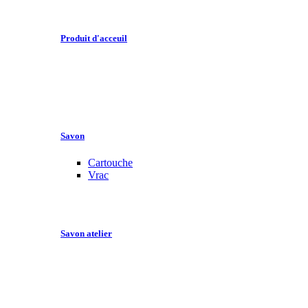
Produit d'acceuil
Savon
Cartouche
Vrac
Savon atelier