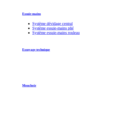
Essuie-mains
Système dévidage central
Système essuie-mains plié
Système essuie-mains rouleau
Essuyage technique
Mouchoir