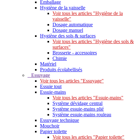
Emballage
Hygiène de la vaisselle
Voir tous les articles "Hygiène de la
vaisselle"
Dosage automatique
Dosage manuel
Hygiène des sols & surfaces
Voir tous les articles "Hygiène des sols &
surfaces"
Brosserie - accessoires
Chimie
Matériel
Produits écolabellisés
Essuyage
Voir tous les articles "Essuyage"
Essuie tout
Essuie-mains
Voir tous les articles "Essuie-mains"
Système dévidage central
Système essuie-mains plié
Système essuie-mains rouleau
Essuyage technique
Mouchoir
Papier toilette
Voir tous les articles "Papier toilette"