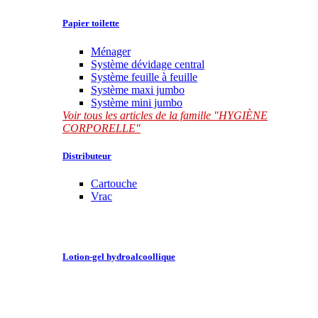
Papier toilette
Ménager
Système dévidage central
Système feuille à feuille
Système maxi jumbo
Système mini jumbo
Voir tous les articles de la famille "HYGIÈNE
CORPORELLE"
Distributeur
Cartouche
Vrac
Lotion-gel hydroalcoollique