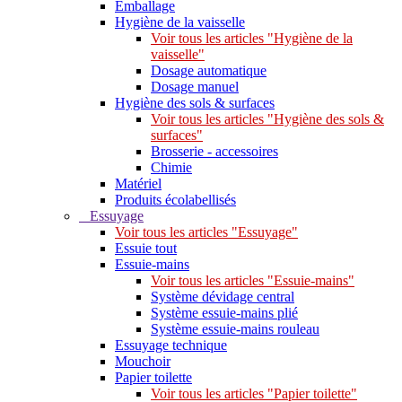
Emballage
Hygiène de la vaisselle
Voir tous les articles "Hygiène de la
vaisselle"
Dosage automatique
Dosage manuel
Hygiène des sols & surfaces
Voir tous les articles "Hygiène des sols &
surfaces"
Brosserie - accessoires
Chimie
Matériel
Produits écolabellisés
Essuyage
Voir tous les articles "Essuyage"
Essuie tout
Essuie-mains
Voir tous les articles "Essuie-mains"
Système dévidage central
Système essuie-mains plié
Système essuie-mains rouleau
Essuyage technique
Mouchoir
Papier toilette
Voir tous les articles "Papier toilette"