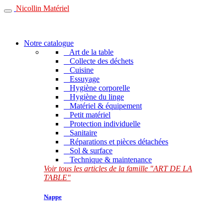
Nicollin Matériel
Notre catalogue
Art de la table
Collecte des déchets
Cuisine
Essuyage
Hygiène corporelle
Hygiène du linge
Matériel & équipement
Petit matériel
Protection individuelle
Sanitaire
Réparations et pièces détachées
Sol & surface
Technique & maintenance
Voir tous les articles de la famille "ART DE LA
TABLE"
Nappe