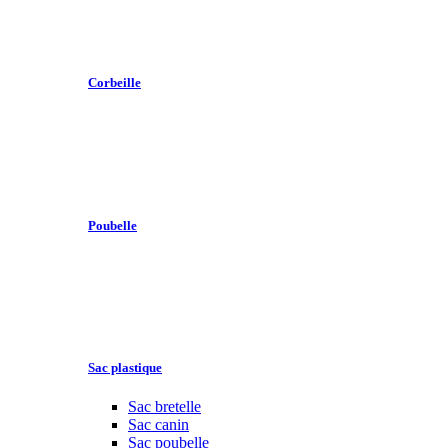
Corbeille
Poubelle
Sac plastique
Sac bretelle
Sac canin
Sac poubelle