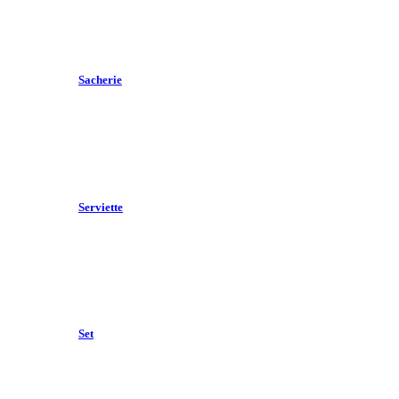
Sacherie
Serviette
Set