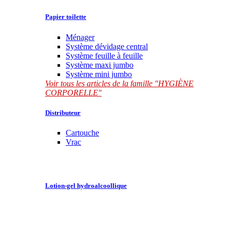
Papier toilette
Ménager
Système dévidage central
Système feuille à feuille
Système maxi jumbo
Système mini jumbo
Voir tous les articles de la famille "HYGIÈNE
CORPORELLE"
Distributeur
Cartouche
Vrac
Lotion-gel hydroalcoollique