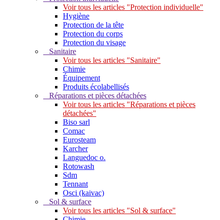
Voir tous les articles "Protection individuelle"
Hygiène
Protection de la tête
Protection du corps
Protection du visage
Sanitaire
Voir tous les articles "Sanitaire"
Chimie
Équipement
Produits écolabellisés
Réparations et pièces détachées
Voir tous les articles "Réparations et pièces
détachées"
Biso sarl
Comac
Eurosteam
Karcher
Languedoc o.
Rotowash
Sdm
Tennant
Osci (kaivac)
Sol & surface
Voir tous les articles "Sol & surface"
Chimie