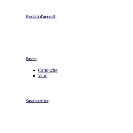
Produit d'acceuil
Savon
Cartouche
Vrac
Savon atelier