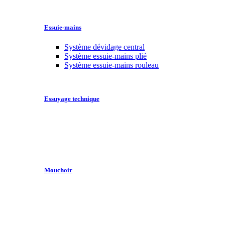
Essuie-mains
Système dévidage central
Système essuie-mains plié
Système essuie-mains rouleau
Essuyage technique
Mouchoir