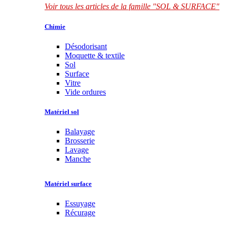
Voir tous les articles de la famille "SOL & SURFACE"
Chimie
Désodorisant
Moquette & textile
Sol
Surface
Vitre
Vide ordures
Matériel sol
Balayage
Brosserie
Lavage
Manche
Matériel surface
Essuyage
Récurage