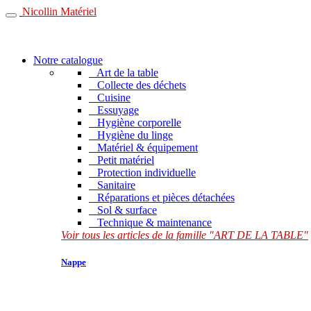
Nicollin Matériel
Notre catalogue
Art de la table
Collecte des déchets
Cuisine
Essuyage
Hygiène corporelle
Hygiène du linge
Matériel & équipement
Petit matériel
Protection individuelle
Sanitaire
Réparations et pièces détachées
Sol & surface
Technique & maintenance
Voir tous les articles de la famille "ART DE LA TABLE"
Nappe