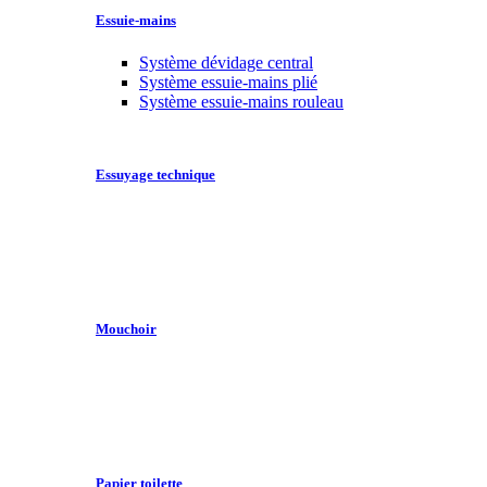
Essuie-mains
Système dévidage central
Système essuie-mains plié
Système essuie-mains rouleau
Essuyage technique
Mouchoir
Papier toilette