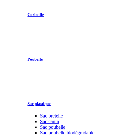
Corbeille
Poubelle
Sac plastique
Sac bretelle
Sac canin
Sac poubelle
Sac poubelle biodégradable