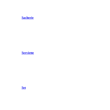
Sacherie
Serviette
Set