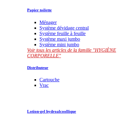
Papier toilette
Ménager
Système dévidage central
Système feuille à feuille
Système maxi jumbo
Système mini jumbo
Voir tous les articles de la famille "HYGIÈNE
CORPORELLE"
Distributeur
Cartouche
Vrac
Lotion-gel hydroalcoollique