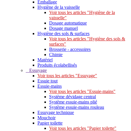
Emballage
Hygiène de la vaisselle
Voir tous les articles "Hygiène de la
vaisselle"
Dosage automatique
Dosage manuel
Hygiène des sols & surfaces
Voir tous les articles "Hygiène des sols &
surfaces"
Brosserie - accessoires
Chimie
Matériel
Produits écolabellisés
Essuyage
Voir tous les articles "Essuyage"
Essuie tout
Essuie-mains
Voir tous les articles "Essuie-mains"
Système dévidage central
Système essuie-mains plié
Système essuie-mains rouleau
Essuyage technique
Mouchoir
Papier toilette
Voir tous les articles "Papier toilette"