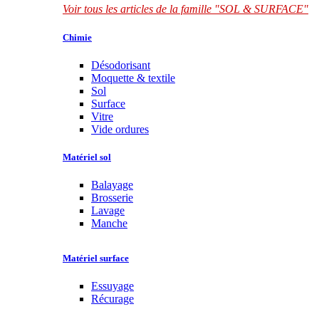
Voir tous les articles de la famille "SOL & SURFACE"
Chimie
Désodorisant
Moquette & textile
Sol
Surface
Vitre
Vide ordures
Matériel sol
Balayage
Brosserie
Lavage
Manche
Matériel surface
Essuyage
Récurage