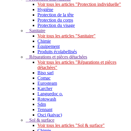
Voir tous les articles "Protection individuelle"
Hygiène
Protection de la tête
Protection du corps
Protection du visage
Sanitaire
Voir tous les articles "Sanitaire"
Chimie
Équipement
Produits écolabellisés
Réparations et pièces détachées
Voir tous les articles "Réparations et pièces
détachées"
Biso sarl
Comac
Eurosteam
Karcher
Languedoc o.
Rotowash
Sdm
Tennant
Osci (kaivac)
Sol & surface
Voir tous les articles "Sol & surface"
Chimie