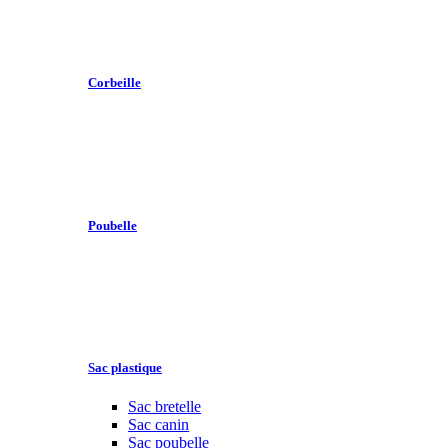
Corbeille
Poubelle
Sac plastique
Sac bretelle
Sac canin
Sac poubelle