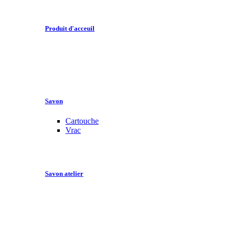
Produit d'acceuil
Savon
Cartouche
Vrac
Savon atelier