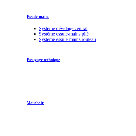
Essuie-mains
Système dévidage central
Système essuie-mains plié
Système essuie-mains rouleau
Essuyage technique
Mouchoir