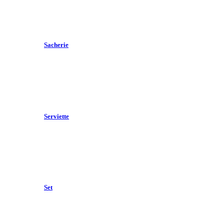
Sacherie
Serviette
Set