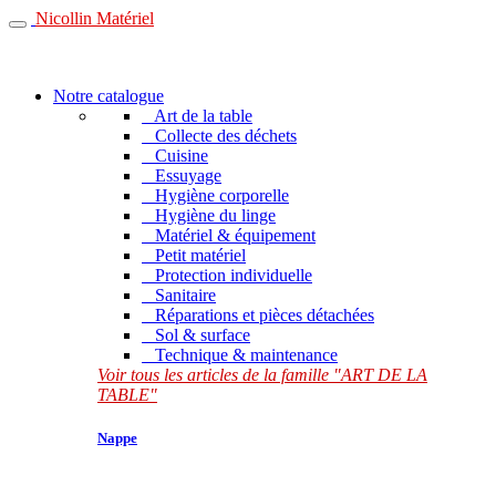
Nicollin Matériel
Notre catalogue
Art de la table
Collecte des déchets
Cuisine
Essuyage
Hygiène corporelle
Hygiène du linge
Matériel & équipement
Petit matériel
Protection individuelle
Sanitaire
Réparations et pièces détachées
Sol & surface
Technique & maintenance
Voir tous les articles de la famille "ART DE LA
TABLE"
Nappe