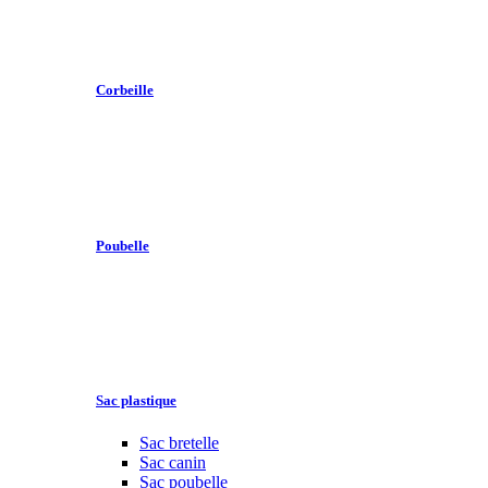
Corbeille
Poubelle
Sac plastique
Sac bretelle
Sac canin
Sac poubelle