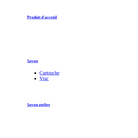
Produit d'acceuil
Savon
Cartouche
Vrac
Savon atelier