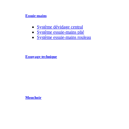
Essuie-mains
Système dévidage central
Système essuie-mains plié
Système essuie-mains rouleau
Essuyage technique
Mouchoir