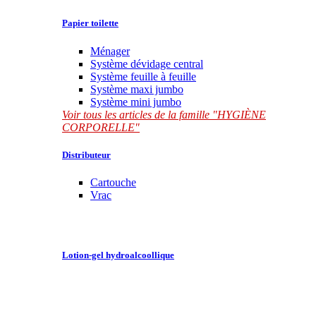
Papier toilette
Ménager
Système dévidage central
Système feuille à feuille
Système maxi jumbo
Système mini jumbo
Voir tous les articles de la famille "HYGIÈNE
CORPORELLE"
Distributeur
Cartouche
Vrac
Lotion-gel hydroalcoollique