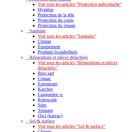
Voir tous les articles "Protection individuelle"
Hygiène
Protection de la tête
Protection du corps
Protection du visage
Sanitaire
Voir tous les articles "Sanitaire"
Chimie
Équipement
Produits écolabellisés
Réparations et pièces détachées
Voir tous les articles "Réparations et pièces
détachées"
Biso sarl
Comac
Eurosteam
Karcher
Languedoc o.
Rotowash
Sdm
Tennant
Osci (kaivac)
Sol & surface
Voir tous les articles "Sol & surface"
Chimie