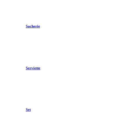
Sacherie
Serviette
Set