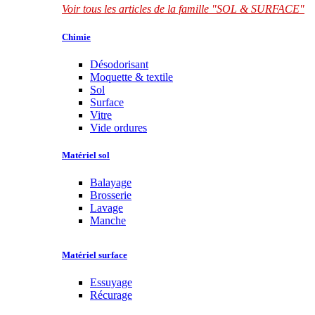
Voir tous les articles de la famille "SOL & SURFACE"
Chimie
Désodorisant
Moquette & textile
Sol
Surface
Vitre
Vide ordures
Matériel sol
Balayage
Brosserie
Lavage
Manche
Matériel surface
Essuyage
Récurage