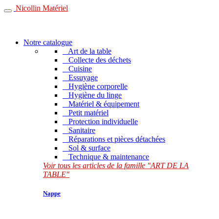
Nicollin Matériel
Notre catalogue
Art de la table
Collecte des déchets
Cuisine
Essuyage
Hygiène corporelle
Hygiène du linge
Matériel & équipement
Petit matériel
Protection individuelle
Sanitaire
Réparations et pièces détachées
Sol & surface
Technique & maintenance
Voir tous les articles de la famille "ART DE LA
TABLE"
Nappe