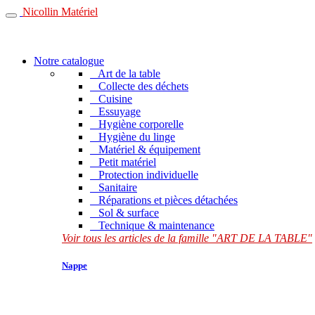
Nicollin Matériel
Notre catalogue
Art de la table
Collecte des déchets
Cuisine
Essuyage
Hygiène corporelle
Hygiène du linge
Matériel & équipement
Petit matériel
Protection individuelle
Sanitaire
Réparations et pièces détachées
Sol & surface
Technique & maintenance
Voir tous les articles de la famille "ART DE LA TABLE"
Nappe