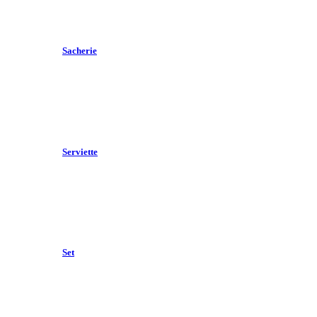
Sacherie
Serviette
Set