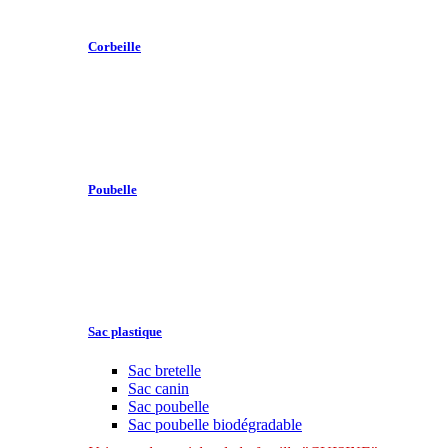
Corbeille
Poubelle
Sac plastique
Sac bretelle
Sac canin
Sac poubelle
Sac poubelle biodégradable