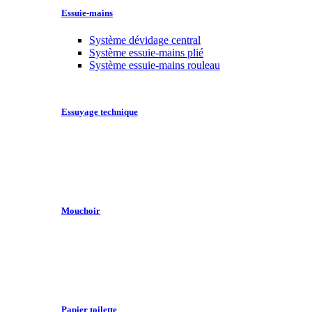
Essuie-mains
Système dévidage central
Système essuie-mains plié
Système essuie-mains rouleau
Essuyage technique
Mouchoir
Papier toilette