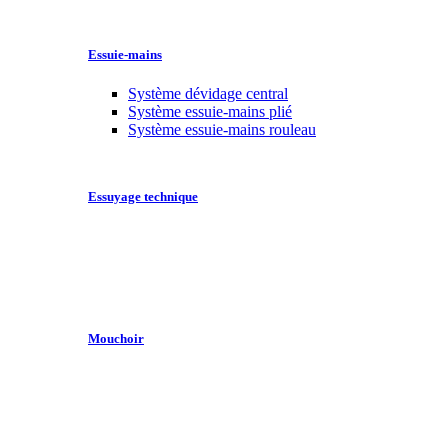
Essuie-mains
Système dévidage central
Système essuie-mains plié
Système essuie-mains rouleau
Essuyage technique
Mouchoir