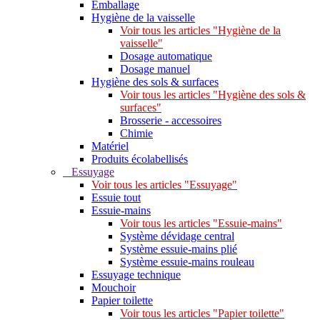
Emballage
Hygiène de la vaisselle
Voir tous les articles "Hygiène de la
vaisselle"
Dosage automatique
Dosage manuel
Hygiène des sols & surfaces
Voir tous les articles "Hygiène des sols &
surfaces"
Brosserie - accessoires
Chimie
Matériel
Produits écolabellisés
Essuyage
Voir tous les articles "Essuyage"
Essuie tout
Essuie-mains
Voir tous les articles "Essuie-mains"
Système dévidage central
Système essuie-mains plié
Système essuie-mains rouleau
Essuyage technique
Mouchoir
Papier toilette
Voir tous les articles "Papier toilette"