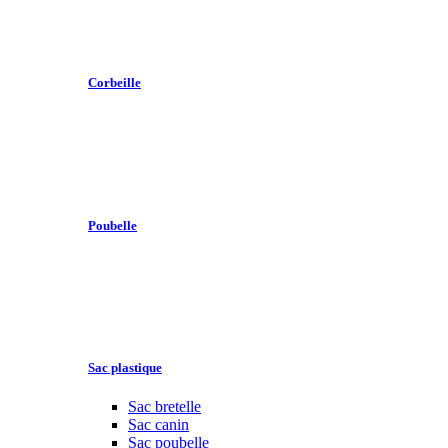
Corbeille
Poubelle
Sac plastique
Sac bretelle
Sac canin
Sac poubelle