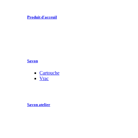
Produit d'acceuil
Savon
Cartouche
Vrac
Savon atelier