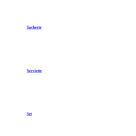
Sacherie
Serviette
Set