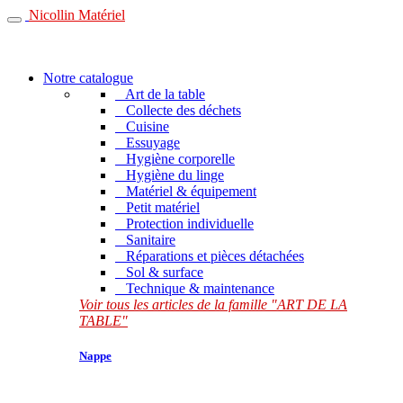
Nicollin Matériel
Notre catalogue
Art de la table
Collecte des déchets
Cuisine
Essuyage
Hygiène corporelle
Hygiène du linge
Matériel & équipement
Petit matériel
Protection individuelle
Sanitaire
Réparations et pièces détachées
Sol & surface
Technique & maintenance
Voir tous les articles de la famille "ART DE LA
TABLE"
Nappe