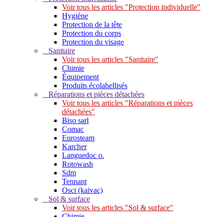
Voir tous les articles "Protection individuelle"
Hygiène
Protection de la tête
Protection du corps
Protection du visage
Sanitaire
Voir tous les articles "Sanitaire"
Chimie
Équipement
Produits écolabellisés
Réparations et pièces détachées
Voir tous les articles "Réparations et pièces
détachées"
Biso sarl
Comac
Eurosteam
Karcher
Languedoc o.
Rotowash
Sdm
Tennant
Osci (kaivac)
Sol & surface
Voir tous les articles "Sol & surface"
Chimie