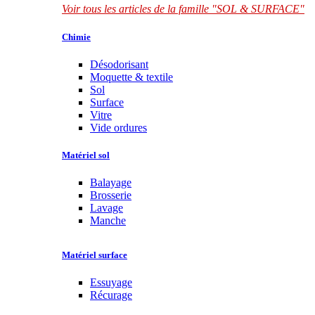
Voir tous les articles de la famille "SOL & SURFACE"
Chimie
Désodorisant
Moquette & textile
Sol
Surface
Vitre
Vide ordures
Matériel sol
Balayage
Brosserie
Lavage
Manche
Matériel surface
Essuyage
Récurage