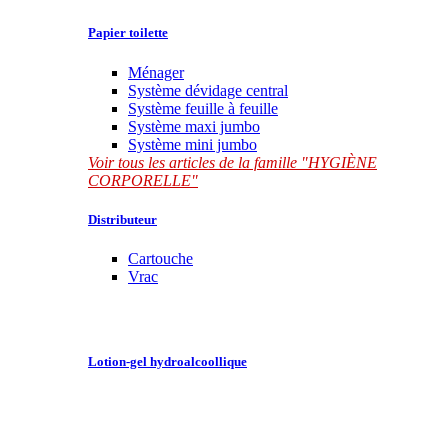
Papier toilette
Ménager
Système dévidage central
Système feuille à feuille
Système maxi jumbo
Système mini jumbo
Voir tous les articles de la famille "HYGIÈNE
CORPORELLE"
Distributeur
Cartouche
Vrac
Lotion-gel hydroalcoollique