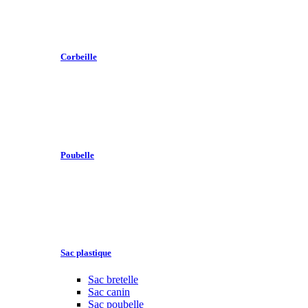
Corbeille
Poubelle
Sac plastique
Sac bretelle
Sac canin
Sac poubelle