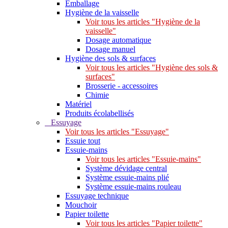
Emballage
Hygiène de la vaisselle
Voir tous les articles "Hygiène de la
vaisselle"
Dosage automatique
Dosage manuel
Hygiène des sols & surfaces
Voir tous les articles "Hygiène des sols &
surfaces"
Brosserie - accessoires
Chimie
Matériel
Produits écolabellisés
Essuyage
Voir tous les articles "Essuyage"
Essuie tout
Essuie-mains
Voir tous les articles "Essuie-mains"
Système dévidage central
Système essuie-mains plié
Système essuie-mains rouleau
Essuyage technique
Mouchoir
Papier toilette
Voir tous les articles "Papier toilette"