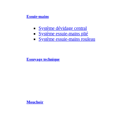
Essuie-mains
Système dévidage central
Système essuie-mains plié
Système essuie-mains rouleau
Essuyage technique
Mouchoir