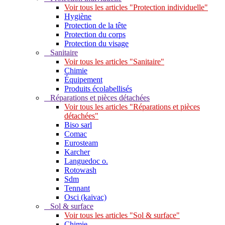
Voir tous les articles "Protection individuelle"
Hygiène
Protection de la tête
Protection du corps
Protection du visage
Sanitaire
Voir tous les articles "Sanitaire"
Chimie
Équipement
Produits écolabellisés
Réparations et pièces détachées
Voir tous les articles "Réparations et pièces
détachées"
Biso sarl
Comac
Eurosteam
Karcher
Languedoc o.
Rotowash
Sdm
Tennant
Osci (kaivac)
Sol & surface
Voir tous les articles "Sol & surface"
Chimie