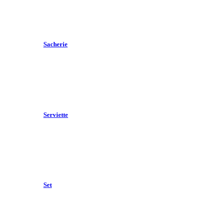
Sacherie
Serviette
Set