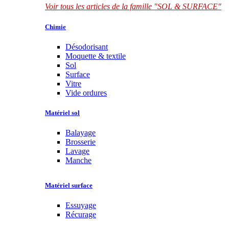
Voir tous les articles de la famille "SOL & SURFACE"
Chimie
Désodorisant
Moquette & textile
Sol
Surface
Vitre
Vide ordures
Matériel sol
Balayage
Brosserie
Lavage
Manche
Matériel surface
Essuyage
Récurage