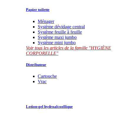
Papier toilette
Ménager
Système dévidage central
Système feuille à feuille
Système maxi jumbo
Système mini jumbo
Voir tous les articles de la famille "HYGIÈNE
CORPORELLE"
Distributeur
Cartouche
Vrac
Lotion-gel hydroalcoollique