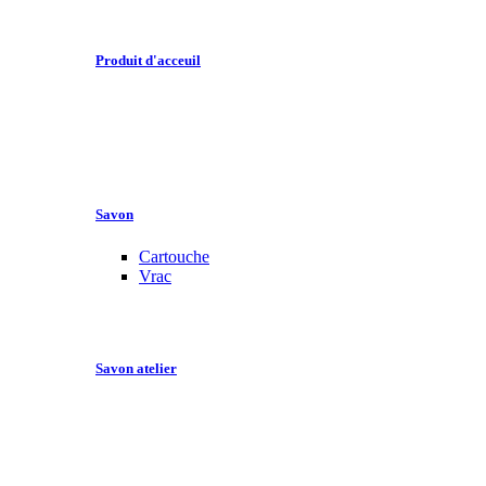
Produit d'acceuil
Savon
Cartouche
Vrac
Savon atelier