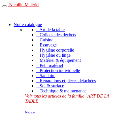
Nicollin Matériel
Notre catalogue
Art de la table
Collecte des déchets
Cuisine
Essuyage
Hygiène corporelle
Hygiène du linge
Matériel & équipement
Petit matériel
Protection individuelle
Sanitaire
Réparations et pièces détachées
Sol & surface
Technique & maintenance
Voir tous les articles de la famille "ART DE LA
TABLE"
Nappe