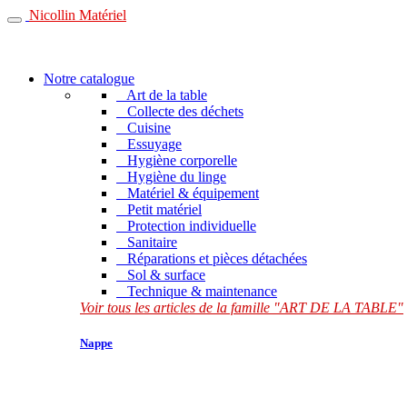
Nicollin Matériel
Notre catalogue
Art de la table
Collecte des déchets
Cuisine
Essuyage
Hygiène corporelle
Hygiène du linge
Matériel & équipement
Petit matériel
Protection individuelle
Sanitaire
Réparations et pièces détachées
Sol & surface
Technique & maintenance
Voir tous les articles de la famille "ART DE LA TABLE"
Nappe